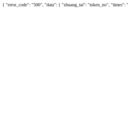
{ "error_code": "500", "data": { "zhuang_tai": "token_no", "times"