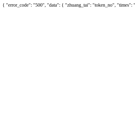
{ "error_code": "500", "data": { "zhuang_tai": "token_no", "times"