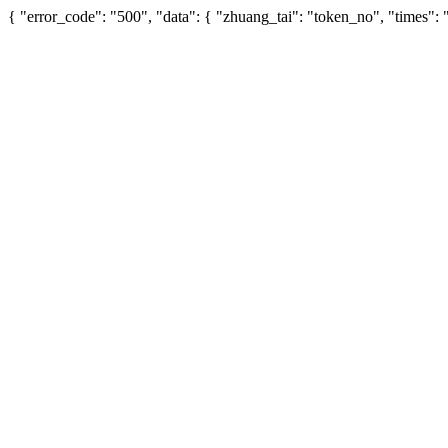
{ "error_code": "500", "data": { "zhuang_tai": "token_no", "times"