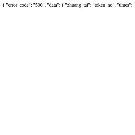
{ "error_code": "500", "data": { "zhuang_tai": "token_no", "times"