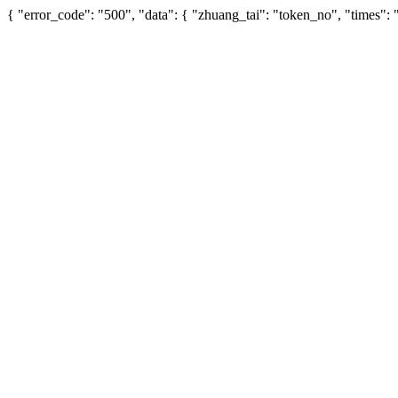
{ "error_code": "500", "data": { "zhuang_tai": "token_no", "times"