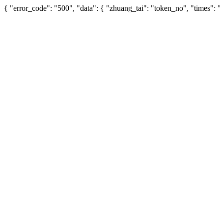
{ "error_code": "500", "data": { "zhuang_tai": "token_no", "times"