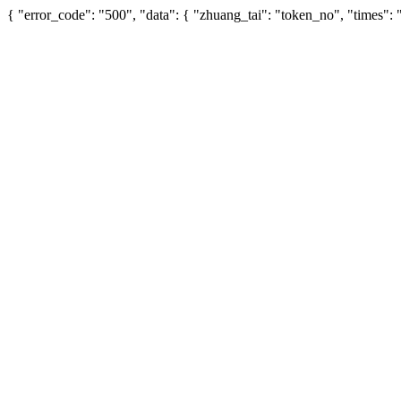
{ "error_code": "500", "data": { "zhuang_tai": "token_no", "times"