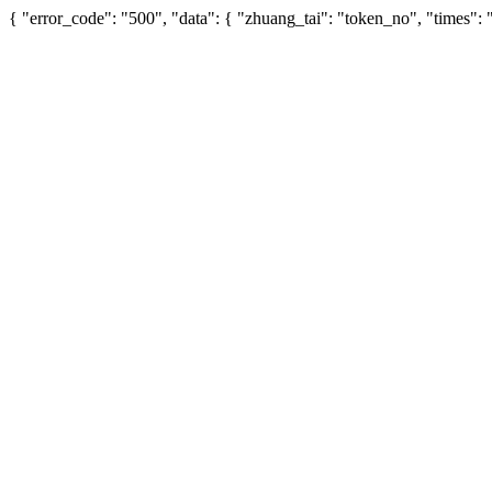
{ "error_code": "500", "data": { "zhuang_tai": "token_no", "times"