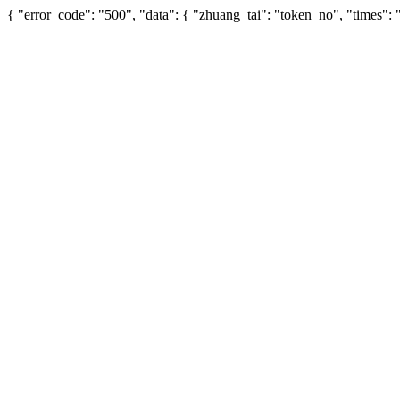
{ "error_code": "500", "data": { "zhuang_tai": "token_no", "times"