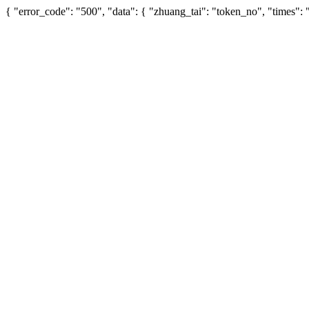
{ "error_code": "500", "data": { "zhuang_tai": "token_no", "times"