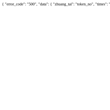
{ "error_code": "500", "data": { "zhuang_tai": "token_no", "times"