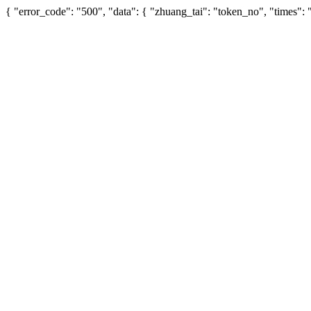
{ "error_code": "500", "data": { "zhuang_tai": "token_no", "times"