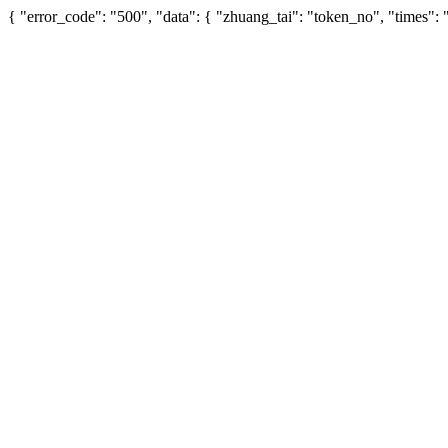
{ "error_code": "500", "data": { "zhuang_tai": "token_no", "times"