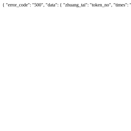
{ "error_code": "500", "data": { "zhuang_tai": "token_no", "times"