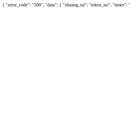
{ "error_code": "500", "data": { "zhuang_tai": "token_no", "times"