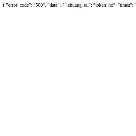
{ "error_code": "500", "data": { "zhuang_tai": "token_no", "times"