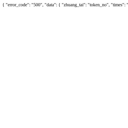
{ "error_code": "500", "data": { "zhuang_tai": "token_no", "times"