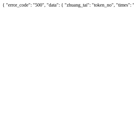
{ "error_code": "500", "data": { "zhuang_tai": "token_no", "times"