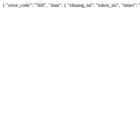
{ "error_code": "500", "data": { "zhuang_tai": "token_no", "times"