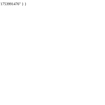
: "1753991476" } }