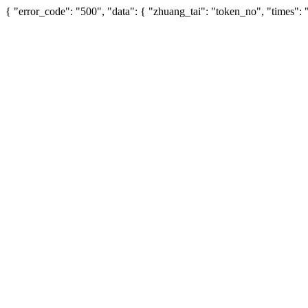
{ "error_code": "500", "data": { "zhuang_tai": "token_no", "times"