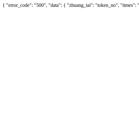
{ "error_code": "500", "data": { "zhuang_tai": "token_no", "times"