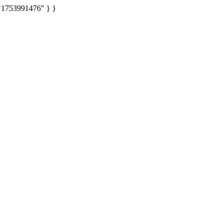
: "1753991476" } }