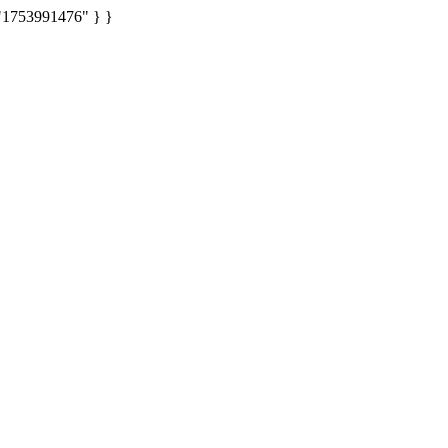
: "1753991476" } }