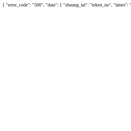
{ "error_code": "500", "data": { "zhuang_tai": "token_no", "times"