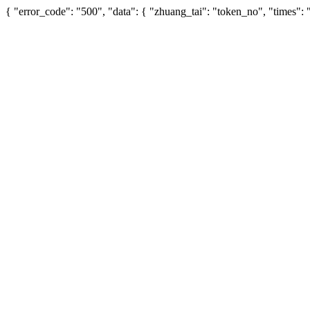
{ "error_code": "500", "data": { "zhuang_tai": "token_no", "times"