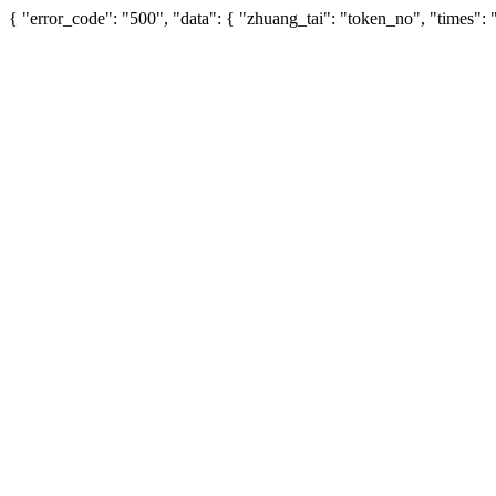
{ "error_code": "500", "data": { "zhuang_tai": "token_no", "times"