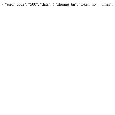
{ "error_code": "500", "data": { "zhuang_tai": "token_no", "times"