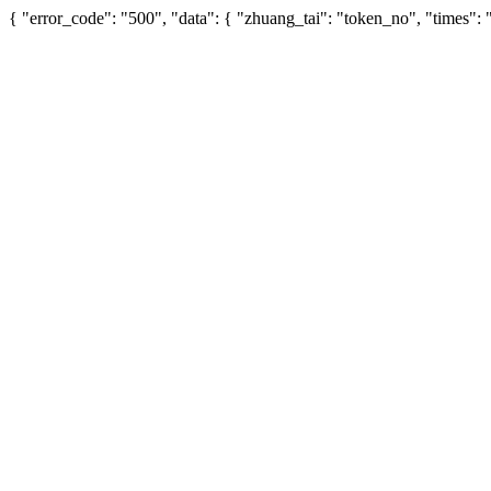
{ "error_code": "500", "data": { "zhuang_tai": "token_no", "times"