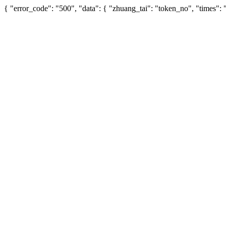
{ "error_code": "500", "data": { "zhuang_tai": "token_no", "times"