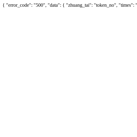
{ "error_code": "500", "data": { "zhuang_tai": "token_no", "times"