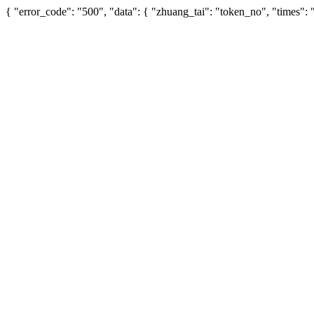
{ "error_code": "500", "data": { "zhuang_tai": "token_no", "times"