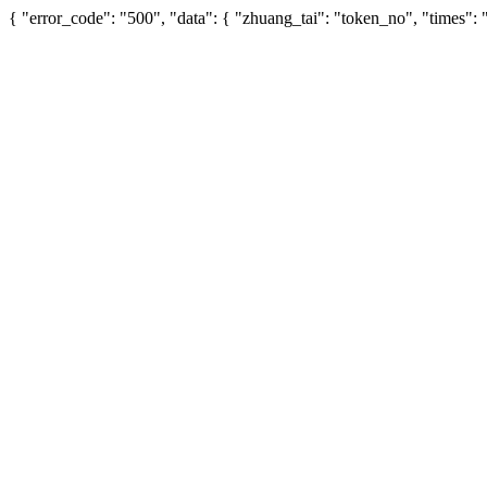
{ "error_code": "500", "data": { "zhuang_tai": "token_no", "times"