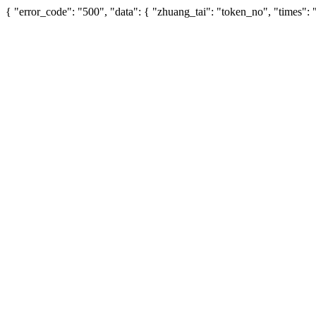
{ "error_code": "500", "data": { "zhuang_tai": "token_no", "times"