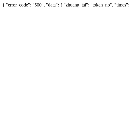
{ "error_code": "500", "data": { "zhuang_tai": "token_no", "times"