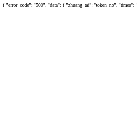
{ "error_code": "500", "data": { "zhuang_tai": "token_no", "times"