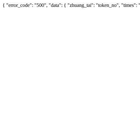
{ "error_code": "500", "data": { "zhuang_tai": "token_no", "times"