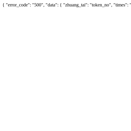
{ "error_code": "500", "data": { "zhuang_tai": "token_no", "times"