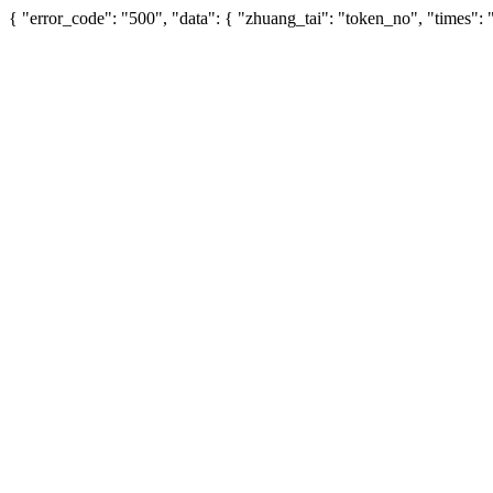
{ "error_code": "500", "data": { "zhuang_tai": "token_no", "times"