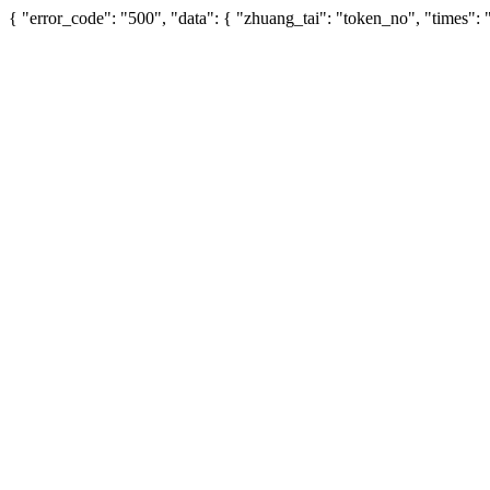
{ "error_code": "500", "data": { "zhuang_tai": "token_no", "times"