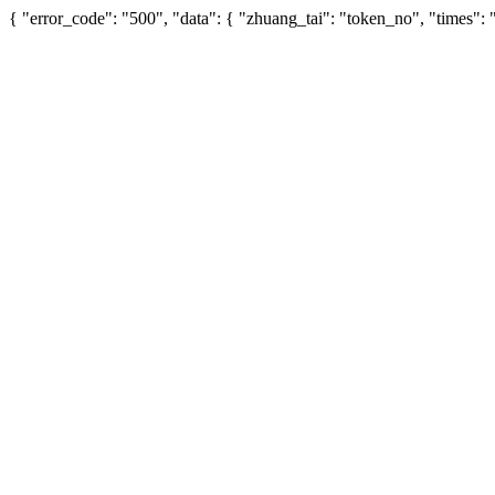
{ "error_code": "500", "data": { "zhuang_tai": "token_no", "times"