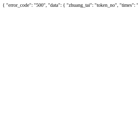
{ "error_code": "500", "data": { "zhuang_tai": "token_no", "times"