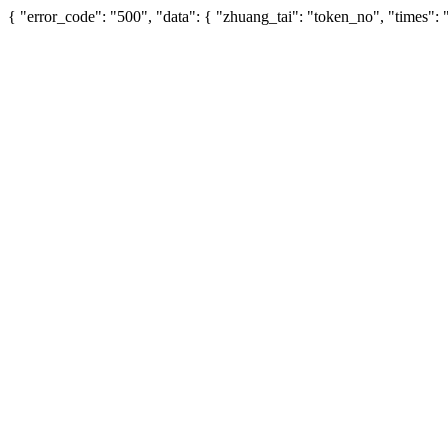
{ "error_code": "500", "data": { "zhuang_tai": "token_no", "times"