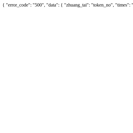
{ "error_code": "500", "data": { "zhuang_tai": "token_no", "times"