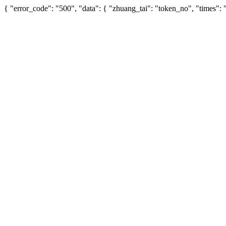
{ "error_code": "500", "data": { "zhuang_tai": "token_no", "times"