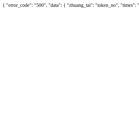
{ "error_code": "500", "data": { "zhuang_tai": "token_no", "times"