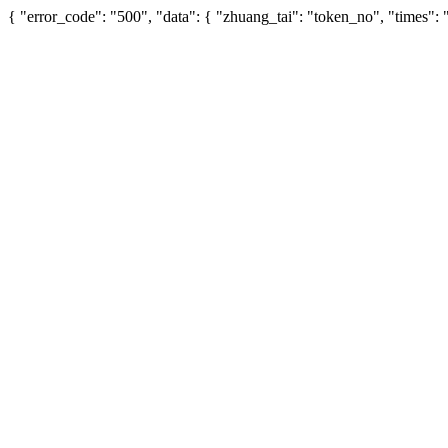
{ "error_code": "500", "data": { "zhuang_tai": "token_no", "times"