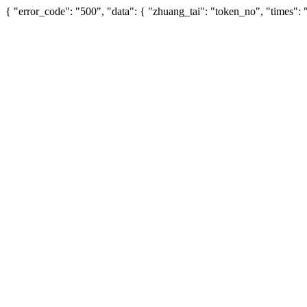
{ "error_code": "500", "data": { "zhuang_tai": "token_no", "times"