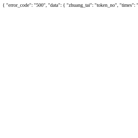
{ "error_code": "500", "data": { "zhuang_tai": "token_no", "times"