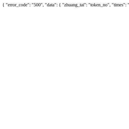
{ "error_code": "500", "data": { "zhuang_tai": "token_no", "times"